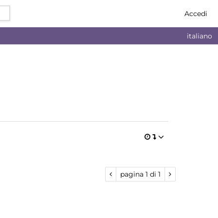
Accedi
italiano
pagina
1
di
1