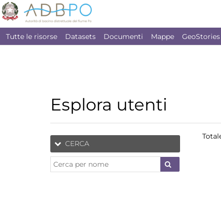
Tutte le risorse
Datasets
Documenti
Mappe
GeoStories
Esplora utenti
Total
CERCA