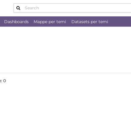
Dashboards
Mappe per temi
Datasets per temi
e:
0